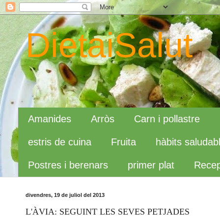
DietaiSalut
Amanides
Arròs
Carn i pollastre
estris de cuina
Fruita
hàbits saludab
Postres i berenars
primer plat
Recep
divendres, 19 de juliol del 2013
L'ÀVIA: SEGUINT LES SEVES PETJADES