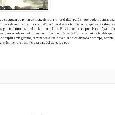
ue haguem de rentar els llençols a ma ni res d'això, però si que podem pensar una
s has d'esmorzar no més tard d'una hora d'haver-te aixecat, ja que així estimules
eguien el ritme natural de la llum del dia. Per altra feien sempre els cinc àpats, el
 les grans ocasions o el diumenge. I finalment l'exercici formava part de la vida quot
hem de suplir amb gimnàs, caminades d'una hora o si no es disposa de temps, sempr
ans del metro o bus i fer una part del trajecte a peu.