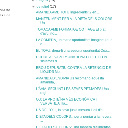
►
d’agost
(15)
▼
de juliol
(17)
àvia no
AMANIDA AMB TOFU Ingredients: 2 en...
ls i de
MANTENIMENT PER A LA DIETA DELS COLORS
Un...
TOMACA AMB FORMATGE COTTAGE El plat
d'avui no...
LA COMPRA, un mar d'oportunitats Imagineu que
e...
EL TOFU, dóna-li una segona oportunitat Qua...
COURE AL VAPOR: UNA BONA ELECCIÓ Els
sistemes d...
BROU DEPURATIU CONTRA LA RETENCIÓ DE
LÍQUIDS Mo...
AMANIDA D'ENDIVIA Us recomano aquesta
amanida, ...
L'ÀVIA: SEGUINT LES SEVES PETJADES Una
regl...
OU: LA PROTEÏNA MÉS ECONÒMICA I
VERSÀTIL Al lla...
ÚS DE L'OLI , la seva justa mesura L'oli d'ol...
DIETA DELS COLORS... per a penjar a la nevera
...
DIETA DELS COLORS: Una manera d'alimentar-