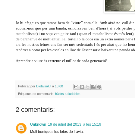
Jo hi afegeixo que també hem de “viure” com ella. Amb això no vull dir q
adonar-nos que per una banda, esmorzaven ben d'hora ( si vols perdre pe
metabolisme) i no sopaven gaire tard ( quan el metabolisme és més lent), s
de berenar ve de molt antic. I el tortell o la coca era un extra només per a
ara les nostres feines ens fan ser més sedentaris i és per això que ho 
recórrer a optar per les escales en lloc de l'ascensor o baixar una parada ab
Aprendre a viure és extreure el millor de cada generació!
Publicat per
Dietaisalut
a
13:00
Etiquetes de comentaris:
hàbits saludables
2 comentaris:
Unknown
19 de juliol del 2013, a les 15:19
Molt boniques les fotos de l´àvia.