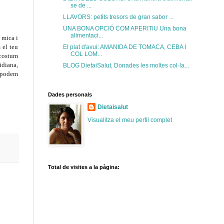
se de ...
LLAVORS: petits tresors de gran sabor ...
UNA BONA OPCIÓ COM APERITIU Una bona
alimentaci...
 mica i
 el teu
El plat d'avui: AMANIDA DE TOMACA, CEBA I
COL LOM...
 costum
idiana,
BLOG DietaiSalut, Donades les moltes col·la...
e podem
Dades personals
Dietaisalut
Visualitza el meu perfil complet
Total de visites a la pàgina: