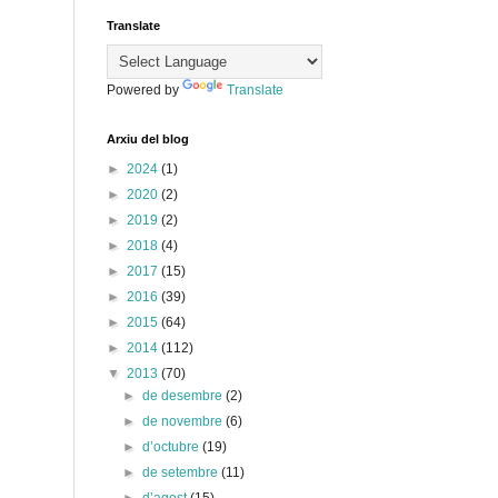
Translate
Powered by
Translate
Arxiu del blog
►
2024
(1)
►
2020
(2)
►
2019
(2)
►
2018
(4)
►
2017
(15)
►
2016
(39)
►
2015
(64)
►
2014
(112)
▼
2013
(70)
►
de desembre
(2)
►
de novembre
(6)
►
d’octubre
(19)
►
de setembre
(11)