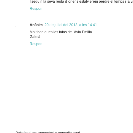
I seguín la seva regla d´or ens estalvierem perdre el temps i la 
Respon
Anònim
20 de juliol del 2013, a les 14:41
Molt boniques les fotos de l'àvia Emilia.
Gaietà
Respon
Pots fer el teu comentari o consulta aqui