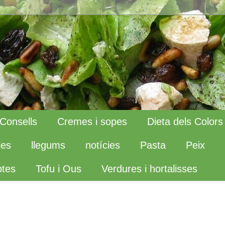
Consells
Cremes i sopes
Dieta dels Colors
les
llegums
notícies
Pasta
Peix
tes
Tofu i Ous
Verdures i hortalisses