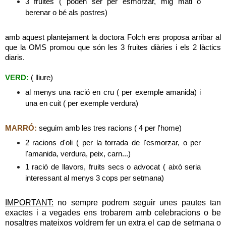
3 fruites ( poden ser per esmorzar, mig mati o
berenar o bé als postres)
amb aquest plantejament la doctora Folch ens proposa arribar al
que la OMS promou que són les 3 fruites diàries i els 2 làctics
diaris.
VERD:
( lliure)
al menys una ració en cru ( per exemple amanida) i
una en cuit ( per exemple verdura)
MARRÓ:
seguim amb les tres racions ( 4 per l'home)
2 racions d'oli ( per la torrada de l'esmorzar, o per
l'amanida, verdura, peix, carn...)
1 ració de llavors, fruits secs o advocat ( això seria
interessant al menys 3 cops per setmana)
IMPORTANT:
no sempre podrem seguir unes pautes tan
exactes i a vegades ens trobarem amb celebracions o be
nosaltres mateixos voldrem fer un extra el cap de setmana o