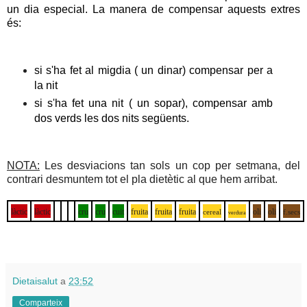
un dia especial. La manera de compensar aquests extres
és:
si s'ha fet al migdia ( un dinar) compensar per a
la nit
si s'ha fet una nit ( un sopar), compensar amb
dos verds les dos nits següents.
NOTA:
Les desviacions tan sols un cop per setmana, del
contrari desmuntem tot el pla dietètic al que hem arribat.
làctic
làctic
cru
cru
cuit
fruita
fruita
fruita
oli
oli
cereal
f.secs
verdura
Dietaisalut
a
23:52
Comparteix