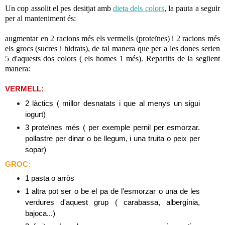
Un cop assolit el pes desitjat amb
dieta dels colors
, la pauta a seguir
per al manteniment és:
augmentar en 2 racions més els vermells (proteïnes) i 2 racions més
els grocs (sucres i hidrats), de tal manera que per a les dones serien
5 d'aquests dos colors ( els homes 1 més). Repartits de la següent
manera:
VERMELL:
2 làctics ( millor desnatats i que al menys un sigui
iogurt)
3 proteïnes més ( per exemple pernil per esmorzar.
pollastre per dinar o be llegum, i una truita o peix per
sopar)
GROC:
1 pasta o arròs
1 altra pot ser o be el pa de l'esmorzar o una de les
verdures d'aquest grup ( carabassa, albergínia,
bajoca...)