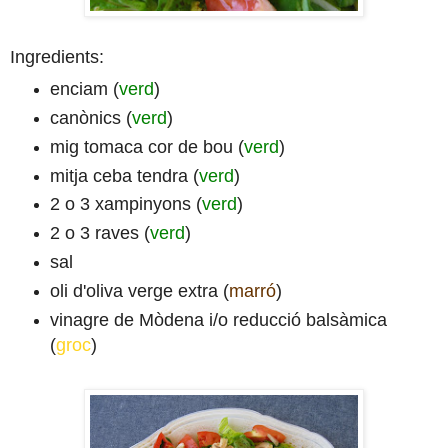
Ingredients:
enciam (
verd
)
canònics (
verd
)
mig tomaca cor de bou (
verd
)
mitja ceba tendra (
verd
)
2 o 3 xampinyons (
verd
)
2 o 3 raves (
verd
)
sal
oli d'oliva verge extra (
marró
)
vinagre de Mòdena i/o reducció balsàmica
(
groc
)