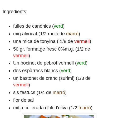
Ingredients:
fulles de canònics (
verd
)
mig alvocat (1/2 ració de
marró
)
una mica de tonyina ( 1/8 de
vermell
)
50 gr. formatge fresc 0%m.g. (1/2 de
vermell
)
Un bocinet de pebrot vermell (
verd
)
dos espàrrecs blancs (
verd
)
un bastonet de cranc (surimi) (1/3 de
vermell
)
sis festucs (1/4 de
marró
)
flor de sal
mitja cullerada d'oli d'oliva (1/2
marró
)