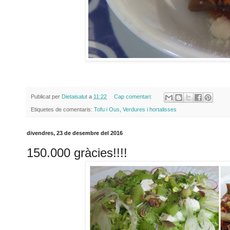
Publicat per
Dietaisalut
a
11:22
Cap comentari:
Etiquetes de comentaris:
Tofu i Ous
,
Verdures i hortalisses
divendres, 23 de desembre del 2016
150.000 gràcies!!!!