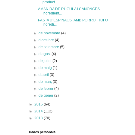
product...
AMANIDA DE RÚCULA I CANONGES
Ingredient...
PASTA D’ESPINACS AMB PORRO I TOFU
Ingredi...
►
de novembre
(4)
►
d’octubre
(4)
►
de setembre
(5)
►
d’agost
(4)
►
de juliol
(2)
►
de maig
(1)
►
d’abril
(3)
►
de març
(3)
►
de febrer
(4)
►
de gener
(2)
►
2015
(64)
►
2014
(112)
►
2013
(70)
Dades personals