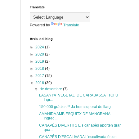
Translate
Powered by
Translate
Arxiu del blog
►
2024
(1)
►
2020
(2)
►
2019
(2)
►
2018
(4)
►
2017
(15)
▼
2016
(39)
▼
de desembre
(7)
LASANYA VEGETAL DE CARABASSA I TOFU
Ingr...
150.000 gràcies!!!! Ja hem superat de llarg ...
AMANIDA AMB ESQUITX DE MANGRANA
Ingred...
CANAPÈS DIVERTITS Els canapès aporten gran
qua...
CANAPÉS D'ESCALIVADA L'escalivada és un