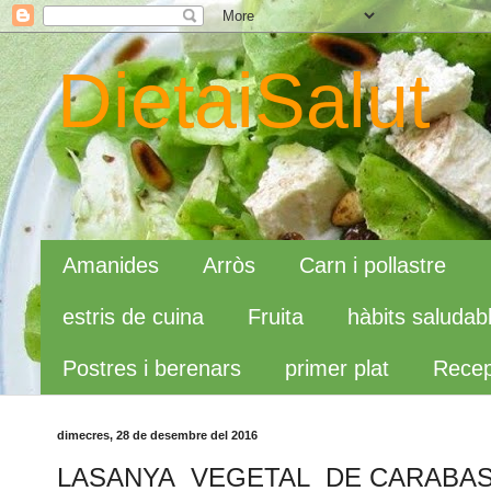
DietaiSalut
Amanides
Arròs
Carn i pollastre
estris de cuina
Fruita
hàbits saludab
Postres i berenars
primer plat
Recep
dimecres, 28 de desembre del 2016
LASANYA VEGETAL DE CARABAS