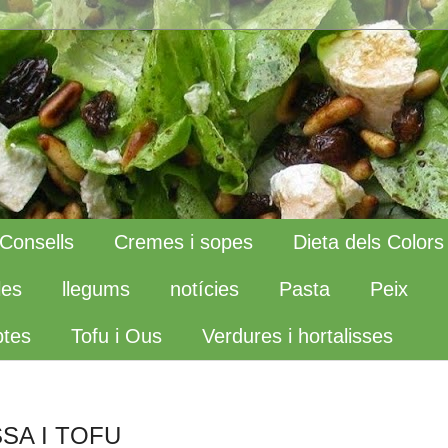
Consells
Cremes i sopes
Dieta dels Colors
les
llegums
notícies
Pasta
Peix
tes
Tofu i Ous
Verdures i hortalisses
SA I TOFU