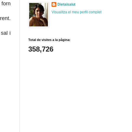
 forn
Dietaisalut
Visualitza el meu perfil complet
rent.
sal i
Total de visites a la pàgina:
358,726