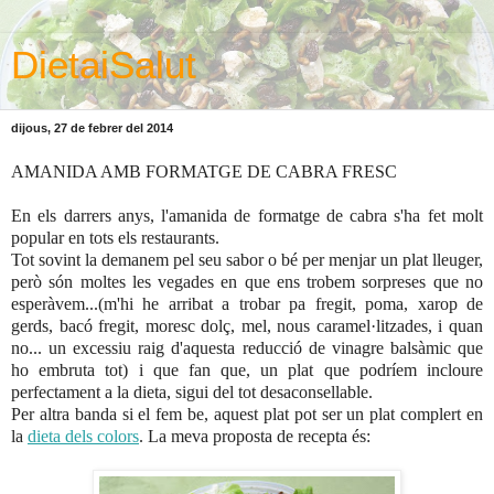
DietaiSalut
dijous, 27 de febrer del 2014
AMANIDA AMB FORMATGE DE CABRA FRESC
En els darrers anys, l'amanida de formatge de cabra s'ha fet molt
popular en tots els restaurants.
Tot sovint la demanem pel seu sabor o bé per menjar un plat lleuger,
però són moltes les vegades en que ens trobem sorpreses que no
esperàvem...(m'hi he arribat a trobar pa fregit, poma, xarop de
gerds, bacó fregit, moresc dolç, mel, nous caramel·litzades, i quan
no... un excessiu raig d'aquesta reducció de vinagre balsàmic que
ho embruta tot) i que fan que, un plat que podríem incloure
perfectament a la dieta, sigui del tot desaconsellable.
Per altra banda si el fem be, aquest plat pot ser un plat complert en
la
dieta dels colors
. La meva proposta de recepta és: