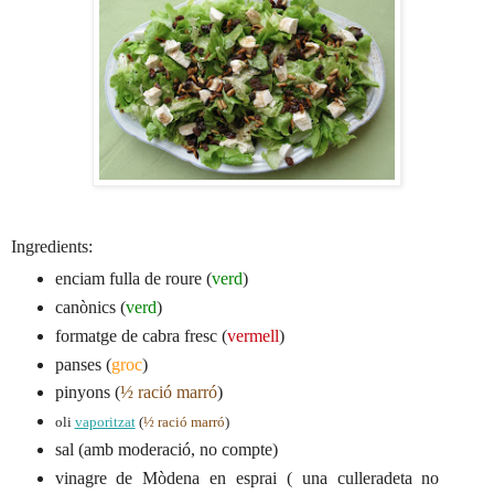
Ingredients:
enciam fulla de roure (
verd
)
canònics (
verd
)
formatge de cabra fresc (
vermell
)
panses (
groc
)
pinyons (
½ ració marró
)
oli
vaporitzat
(
½ ració marró
)
sal (amb moderació, no compte)
vinagre de Mòdena en esprai ( una culleradeta no