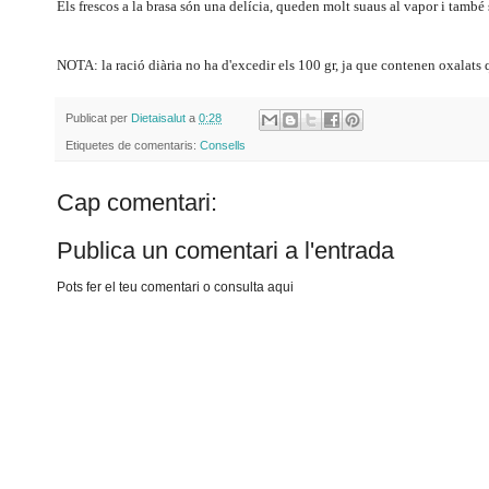
Els frescos a la brasa són una delícia, queden molt suaus al vapor i també 
NOTA: la ració diària no ha d'excedir els 100 gr, ja que contenen oxalats
Publicat per
Dietaisalut
a
0:28
Etiquetes de comentaris:
Consells
Cap comentari:
Publica un comentari a l'entrada
Pots fer el teu comentari o consulta aqui