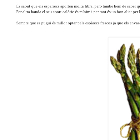
És sabut que els espàrrecs aporten molta fibra, però també hem de saber q
Per altra banda el seu aport calòric és mínim i per tant és un bon aliat pe
Sempre que es pugui és millor optar pels espàrecs frescos ja que els envasa