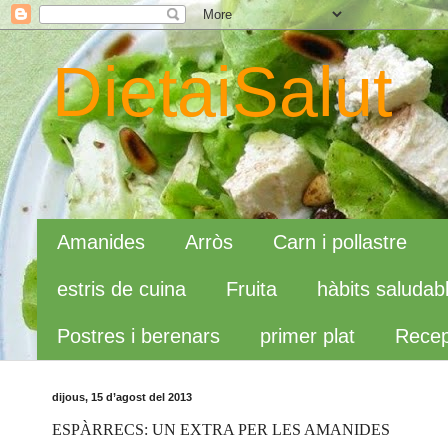
DietaiSalut
Amanides
Arròs
Carn i pollastre
estris de cuina
Fruita
hàbits saludab
Postres i berenars
primer plat
Recep
dijous, 15 d’agost del 2013
ESPÀRRECS: UN EXTRA PER LES AMANIDES