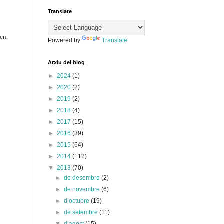
Translate
nen.
Powered by
Translate
Arxiu del blog
►
2024
(1)
►
2020
(2)
►
2019
(2)
►
2018
(4)
►
2017
(15)
►
2016
(39)
►
2015
(64)
►
2014
(112)
▼
2013
(70)
►
de desembre
(2)
►
de novembre
(6)
►
d’octubre
(19)
►
de setembre
(11)