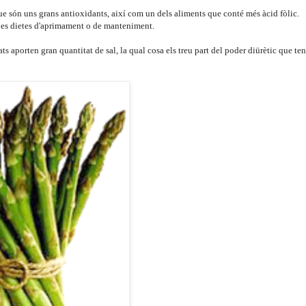
ue són uns grans antioxidants, així com un dels aliments que conté més àcid fòlic.
r les dietes d'aprimament o de manteniment.
ts aporten gran quantitat de sal, la qual cosa els treu part del poder diürètic que te