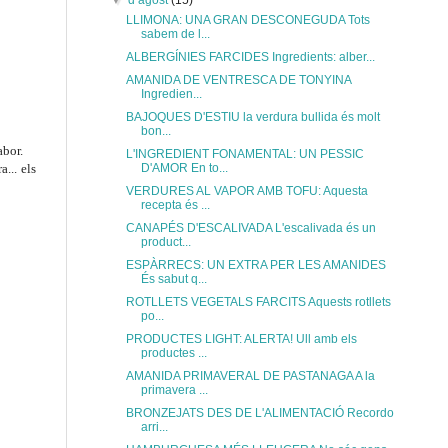
▼
d’agost
(15)
LLIMONA: UNA GRAN DESCONEGUDA Tots
sabem de l...
ALBERGÍNIES FARCIDES Ingredients: alber...
AMANIDA DE VENTRESCA DE TONYINA
Ingredien...
BAJOQUES D'ESTIU la verdura bullida és molt
bon...
abor.
L'INGREDIENT FONAMENTAL: UN PESSIC
D'AMOR En to...
... els
VERDURES AL VAPOR AMB TOFU: Aquesta
recepta és ...
CANAPÉS D'ESCALIVADA L'escalivada és un
product...
ESPÀRRECS: UN EXTRA PER LES AMANIDES
És sabut q...
ROTLLETS VEGETALS FARCITS Aquests rotllets
po...
PRODUCTES LIGHT: ALERTA! Ull amb els
productes ...
AMANIDA PRIMAVERAL DE PASTANAGA A la
primavera ...
BRONZEJATS DES DE L'ALIMENTACIÓ Recordo
arri...