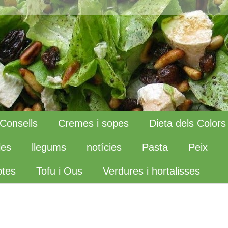
Consells
Cremes i sopes
Dieta dels Colors
les
llegums
notícies
Pasta
Peix
tes
Tofu i Ous
Verdures i hortalisses