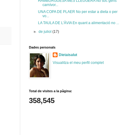
HAMBURGUESA MÉS LLEUGERA No sóc gens
carnívor...
UNA COPA DE PLAER No per estar a dieta o per
vo...
LA TAULA DE L'ÀVIA En quant a alimentació no ...
►
de juliol
(17)
Dades personals
Dietaisalut
Visualitza el meu perfil complet
Total de visites a la pàgina:
358,545