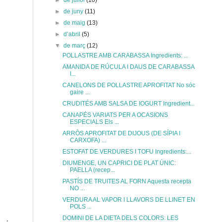
►
de juliol
(10)
►
de juny
(11)
►
de maig
(13)
►
d’abril
(5)
▼
de març
(12)
POLLASTRE AMB CARABASSA Ingredients: ...
AMANIDA DE RÚCULA I DAUS DE CARABASSA
I...
CANELONS DE POLLASTRE APROFITAT No sóc
gaire ...
CRUDITÉS AMB SALSA DE IOGURT Ingredient...
CANAPÉS VARIATS PER A OCASIONS
ESPECIALS Els ...
ARRÒS APROFITAT DE DIJOUS (DE SÍPIA I
CARXOFA) ...
ESTOFAT DE VERDURES I TOFU Ingredients:...
DIUMENGE, UN CAPRICI DE PLAT ÚNIC:
PAELLA (recep...
PASTÍS DE TRUITES AL FORN Aquesta recepta
NO ...
VERDURA AL VAPOR I LLAVORS DE LLINET EN
POLS ...
DOMINI DE LA DIETA DELS COLORS: LES