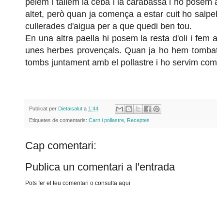
pelem i tallem la ceba i la carabassa i ho posem 
altet, però quan ja comença a estar cuit ho salpe
cullerades d'aigua per a que quedi ben tou.
En una altra paella hi posem la resta d'oli i fem a
unes herbes provençals. Quan ja ho hem tombat 
tombs juntament amb el pollastre i ho servim com 
Publicat per
Dietaisalut
a
1:44
Etiquetes de comentaris:
Carn i pollastre
,
Receptes
Cap comentari:
Publica un comentari a l'entrada
Pots fer el teu comentari o consulta aqui