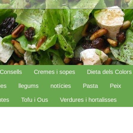
Consells
Cremes i sopes
Dieta dels Colors
les
llegums
notícies
Pasta
Peix
tes
Tofu i Ous
Verdures i hortalisses