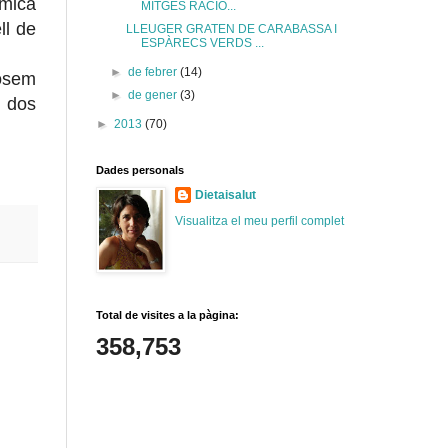
 mica
MITGES RACIO...
ll de
LLEUGER GRATEN DE CARABASSA I
ESPÀRECS VERDS ...
►
de febrer
(14)
posem
►
de gener
(3)
m dos
►
2013
(70)
Dades personals
Dietaisalut
Visualitza el meu perfil complet
Total de visites a la pàgina:
358,753