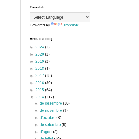
Translate
Powered by
Translate
Arxiu del blog
►
2024
(1)
►
2020
(2)
►
2019
(2)
►
2018
(4)
►
2017
(15)
►
2016
(39)
►
2015
(64)
▼
2014
(112)
►
de desembre
(10)
►
de novembre
(9)
►
d’octubre
(8)
►
de setembre
(9)
►
d’agost
(8)