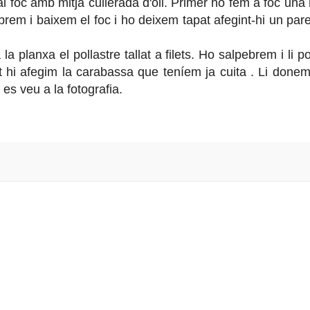
al foc amb mitja cullerada d'oli. Primer ho fem a foc una
brem i baixem el foc i ho deixem tapat afegint-hi un pare
 la planxa el pollastre tallat a filets. Ho salpebrem i li 
hi afegim la carabassa que teníem ja cuita . Li done
es veu a la fotografia.