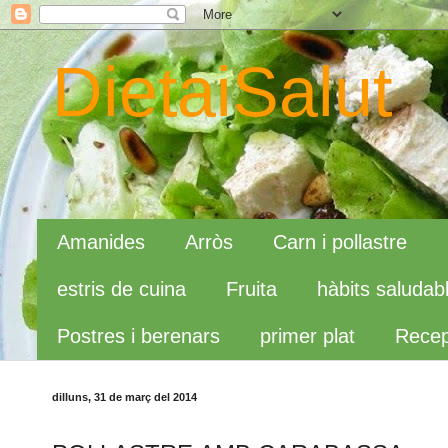
DietaiSalut
Amanides
Arròs
Carn i pollastre
estris de cuina
Fruita
hàbits saludab
Postres i berenars
primer plat
Recep
dilluns, 31 de març del 2014