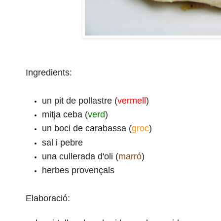
Ingredients:
un pit de pollastre (
vermell
)
mitja ceba (
verd
)
un boci de carabassa (
groc
)
sal i pebre
una cullerada d'oli (
marró
)
herbes provençals
Elaboració: