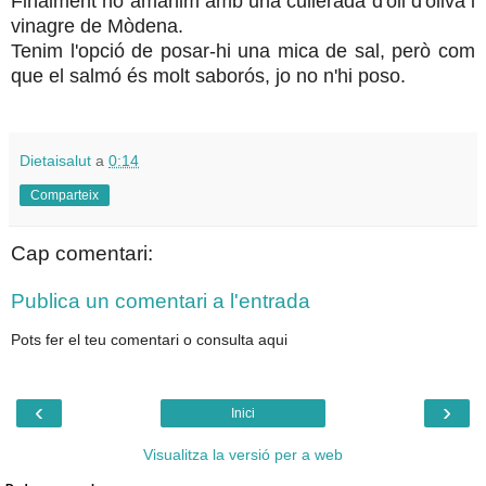
Finalment ho amanim amb una cullerada d'oli d'oliva i
vinagre de Mòdena.
Tenim l'opció de posar-hi una mica de sal, però com
que el salmó és molt saborós, jo no n'hi poso.
Dietaisalut
a
0:14
Comparteix
Cap comentari:
Publica un comentari a l'entrada
Pots fer el teu comentari o consulta aqui
‹
›
Inici
Visualitza la versió per a web