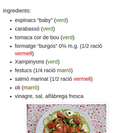
Ingredients:
espinacs “baby” (
verd
)
carabassó (
verd
)
tomaca cor de bou (
verd
)
formatge “burgos” 0% m.g. (1/2 ració
vermell
)
Xampinyons (
verd
)
festucs (1/4 ració
marró
)
salmó marinat (1/2 ració
vermell
)
oli (
marró
)
vinagre, sal, alfàbrega fresca