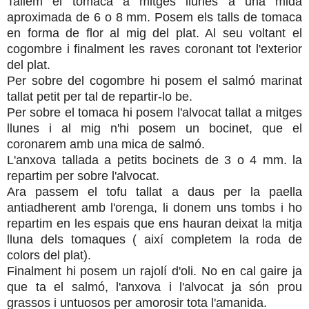
Tallem el tomaca a mitges llunes a una mida
aproximada de 6 o 8 mm. Posem els talls de tomaca
en forma de flor al mig del plat. Al seu voltant el
cogombre i finalment les raves coronant tot l'exterior
del plat.
Per sobre del cogombre hi posem el salmó marinat
tallat petit per tal de repartir-lo be.
Per sobre el tomaca hi posem l'alvocat tallat a mitges
llunes i al mig n'hi posem un bocinet, que el
coronarem amb una mica de salmó.
L'anxova tallada a petits bocinets de 3 o 4 mm. la
repartim per sobre l'alvocat.
Ara passem el tofu tallat a daus per la paella
antiadherent amb l'orenga, li donem uns tombs i ho
repartim en les espais que ens hauran deixat la mitja
lluna dels tomaques ( així completem la roda de
colors del plat).
Finalment hi posem un rajolí d'oli. No en cal gaire ja
que ta el salmó, l'anxova i l'alvocat ja són prou
grassos i untuosos per amorosir tota l'amanida.