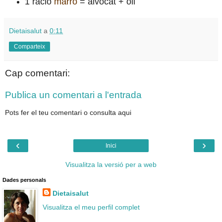
1 ració
marró
= alvocat + oli
Dietaisalut
a
0:11
Comparteix
Cap comentari:
Publica un comentari a l'entrada
Pots fer el teu comentari o consulta aqui
‹
›
Inici
Visualitza la versió per a web
Dades personals
Dietaisalut
Visualitza el meu perfil complet