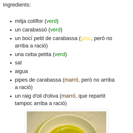
Ingredients:
mitja coliflor (
verd
)
un carabassó (
verd
)
un bocí petit de carabassa (
groc
, però no
arriba a ració)
una ceba petita (
verd
)
sal
aigua
pipes de carabassa (
marró
, però no arriba
a ració)
un raig d'oli d'oliva (
marró
, que repartit
tampoc arriba a ració)