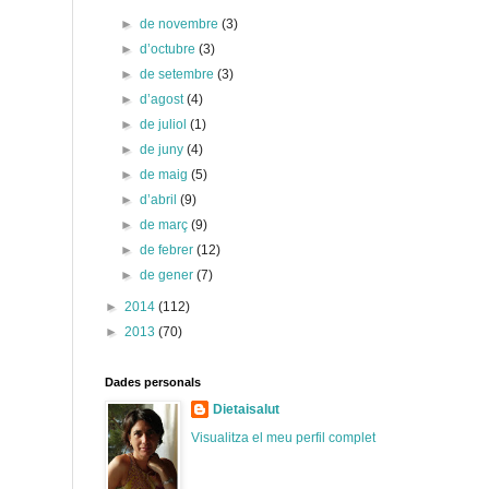
►
de novembre
(3)
►
d’octubre
(3)
►
de setembre
(3)
►
d’agost
(4)
►
de juliol
(1)
►
de juny
(4)
►
de maig
(5)
►
d’abril
(9)
►
de març
(9)
►
de febrer
(12)
►
de gener
(7)
►
2014
(112)
►
2013
(70)
Dades personals
Dietaisalut
Visualitza el meu perfil complet