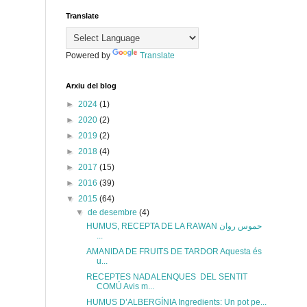
Translate
Powered by
Translate
Arxiu del blog
►
2024
(1)
►
2020
(2)
►
2019
(2)
►
2018
(4)
►
2017
(15)
►
2016
(39)
▼
2015
(64)
▼
de desembre
(4)
HUMUS, RECEPTA DE LA RAWAN حموس روان
...
AMANIDA DE FRUITS DE TARDOR Aquesta és
u...
RECEPTES NADALENQUES DEL SENTIT
COMÚ Avis m...
HUMUS D’ALBERGÍNIA Ingredients: Un pot pe...