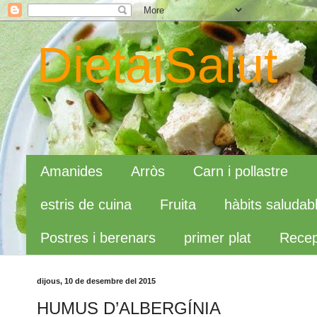
DietaiSalut
Amanides
Arròs
Carn i pollastre
estris de cuina
Fruita
hàbits saludab
Postres i berenars
primer plat
Recep
dijous, 10 de desembre del 2015
HUMUS D’ALBERGÍNIA