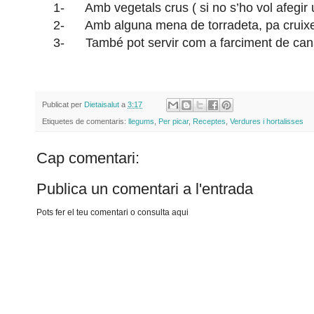
1-
Amb vegetals crus ( si no s’ho vol afegir
2-
Amb alguna mena de torradeta, pa cruixe
3-
També pot servir com a farciment de ca
Publicat per
Dietaisalut
a
3:17
Etiquetes de comentaris:
llegums
,
Per picar
,
Receptes
,
Verdures i hortalisses
Cap comentari:
Publica un comentari a l'entrada
Pots fer el teu comentari o consulta aqui