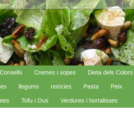
Consells
Cremes i sopes
Dieta dels Colors
les
llegums
notícies
Pasta
Peix
tes
Tofu i Ous
Verdures i hortalisses