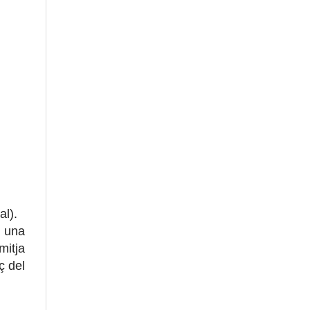
al).
, una
mitja
ç del