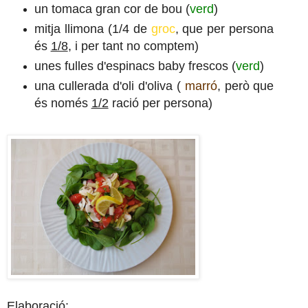
un tomaca gran cor de bou (
verd
)
mitja llimona (1/4 de
groc
, que per persona
és
1/8
, i per tant no comptem)
unes fulles d'espinacs baby frescos (
verd
)
una cullerada d'oli d'oliva (
marró
, però que
és només
1/2
ració per persona)
Elaboració: