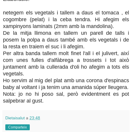
netegem els vegetals i tallem a daus el tomaca , el
cogombre (pelat) i la ceba tendra. Hi afegim els
xampinyons laminats (2mm amb la mandolina).
De la mitja llimona en tallem un parell de talls i
posem la polpa a daus també amb els vegetals i de
la resta en traiem el suc i li afegim.
Per altra banda tallem molt finet l'all i el julivert, així
com unes fulles d'alfàbrega a trossets i tot això
juntament amb la cullerada d'oli ho afegim a tots els
vegetals.
Ho servim al mig del plat amb una corona d'espinacs
baby al voltant i ja tenim una amanida súper lleugera.
Nota: jo no hi poso sal, però evidentment es pot
salpebrar al gust.
Dietaisalut
a
23:48
Comparteix