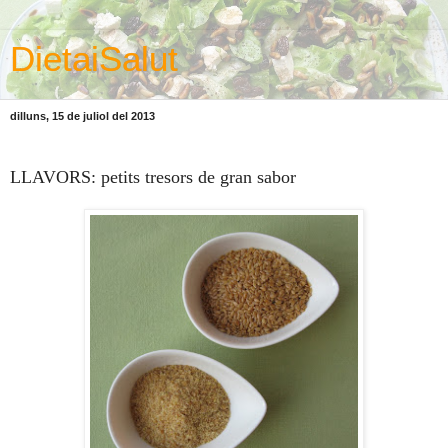
DietaiSalut
dilluns, 15 de juliol del 2013
LLAVORS: petits tresors de gran sabor