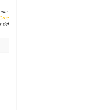
ents.
Groc
r del