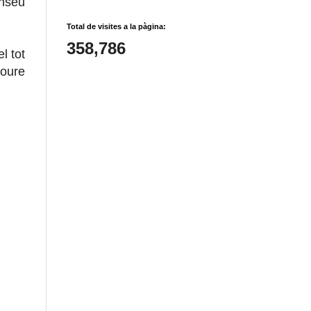
enseu
Total de visites a la pàgina:
358,786
l tot
coure