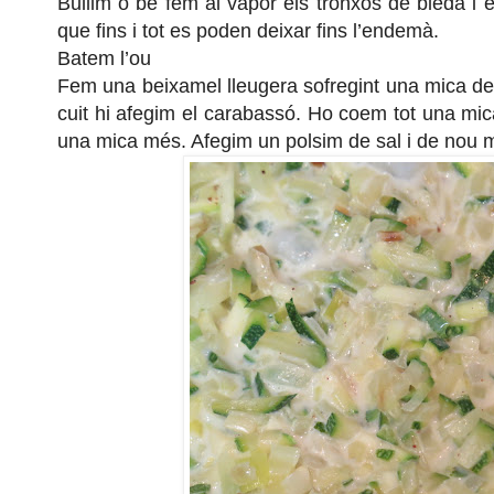
Bullim o be fem al vapor els tronxos de bleda i 
que fins i tot es poden deixar fins l’endemà.
Batem l’ou
Fem una beixamel lleugera sofregint una mica de c
cuit hi afegim el carabassó. Ho coem tot una mi
una mica més. Afegim un polsim de sal i de nou m