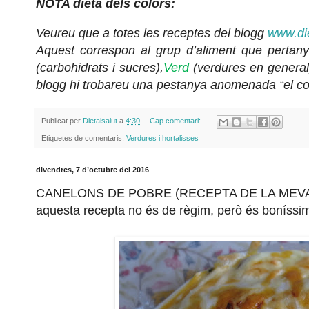
NOTA dieta dels colors:
Veureu que a totes les receptes del blogg
www.di
Aquest correspon al grup d’aliment que pert
(carbohidrats i sucres),
Verd
(verdures en general
blogg hi trobareu una pestanya anomenada “el con
Publicat per
Dietaisalut
a
4:30
Cap comentari:
Etiquetes de comentaris:
Verdures i hortalisses
divendres, 7 d’octubre del 2016
CANELONS DE POBRE (RECEPTA DE LA MEV
aquesta recepta no és de règim, però és boníssima