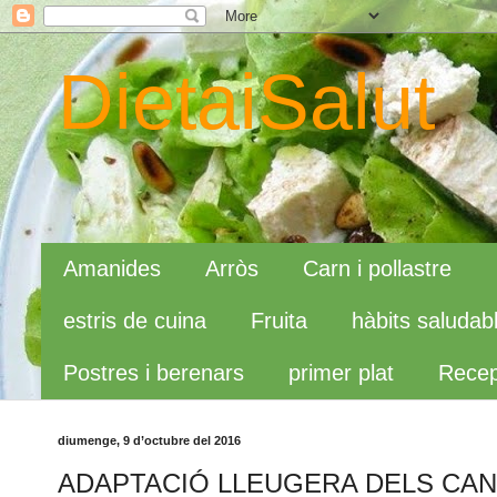
DietaiSalut
Amanides
Arròs
Carn i pollastre
estris de cuina
Fruita
hàbits saludab
Postres i berenars
primer plat
Recep
diumenge, 9 d’octubre del 2016
ADAPTACIÓ LLEUGERA DELS CA