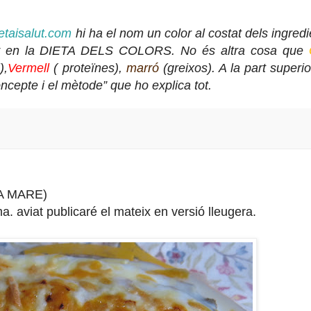
etaisalut.com
hi ha el nom un color al costat dels ingredi
any en la DIETA DELS COLORS. No és altra cosa que
),
Vermell
( proteïnes),
marró
(greixos). A la part superio
cepte i el mètode” que ho explica tot.
A MARE)
. aviat publicaré el mateix en versió lleugera.