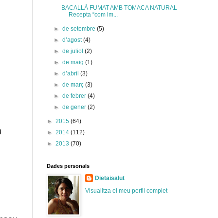
BACALLÀ FUMAT AMB TOMACA NATURAL
Recepta “com im...
►
de setembre
(5)
►
d’agost
(4)
►
de juliol
(2)
►
de maig
(1)
►
d’abril
(3)
►
de març
(3)
►
de febrer
(4)
►
de gener
(2)
►
2015
(64)
u
►
2014
(112)
►
2013
(70)
Dades personals
Dietaisalut
Visualitza el meu perfil complet