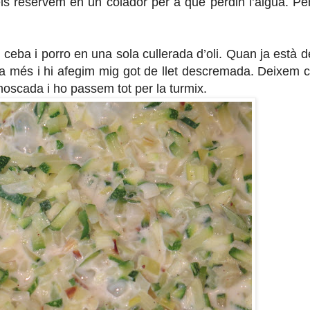
els reservem en un colador per a que perdin l’aigua. P
eba i porro en una sola cullerada d’oli. Quan ja està de
ca més i hi afegim mig got de llet descremada. Deixem 
oscada i ho passem tot per la turmix.