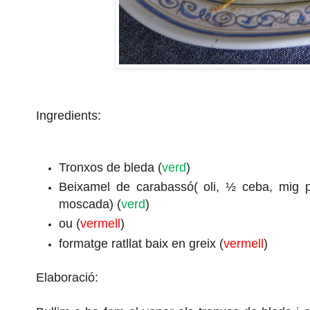
Ingredients:
Tronxos de bleda (
verd
)
Beixamel de carabassó( oli, ½ ceba, mig p
moscada) (
verd
)
ou (
vermell
)
formatge ratllat baix en greix (
vermell
)
Elaboració: