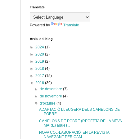
Translate
Powered by
Translate
Arxiu del blog
►
2024
(1)
►
2020
(2)
►
2019
(2)
►
2018
(4)
►
2017
(15)
▼
2016
(39)
►
de desembre
(7)
►
de novembre
(4)
▼
d’octubre
(4)
ADAPTACIÓ LLEUGERA DELS CANELONS DE
POBRE ...
CANELONS DE POBRE (RECEPTA DE LA MEVA
MARE) aques...
NOVA COL·LABORACIÓ EN LA REVISTA
NAVEGANT PER CAM...