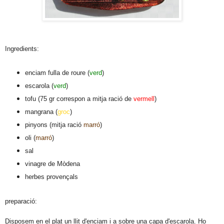
Ingredients:
enciam fulla de roure (
verd
)
escarola (
verd
)
tofu (75 gr correspon a mitja ració de
vermell
)
mangrana (
groc
)
pinyons (mitja ració
marró
)
oli (
marró
)
sal
vinagre de Mòdena
herbes provençals
preparació:
Disposem en el plat un llit d'enciam i a sobre una capa d'escarola. Ho