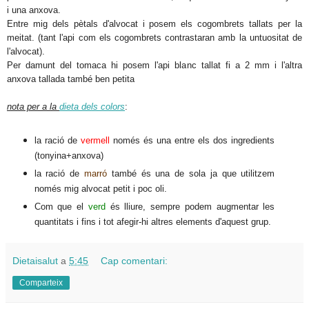
i una anxova.
Entre mig dels pètals d'alvocat i posem els cogombrets tallats per la
meitat. (tant l'api com els cogombrets contrastaran amb la untuositat de
l'alvocat).
Per damunt del tomaca hi posem l'api blanc tallat fi a 2 mm i l'altra
anxova tallada també ben petita
nota per a la
dieta dels colors
:
la ració de
vermell
només és una entre els dos ingredients
(tonyina+anxova)
la ració de
marró
també és una de sola ja que utilitzem
només mig alvocat petit i poc oli.
Com que el
verd
és lliure, sempre podem augmentar les
quantitats i fins i tot afegir-hi altres elements d'aquest grup.
Dietaisalut
a
5:45
Cap comentari:
Comparteix