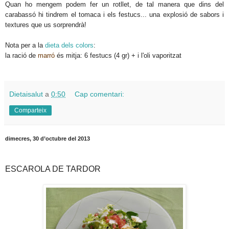
Quan ho mengem podem fer un rotllet, de tal manera que dins del
carabassó hi tindrem el tomaca i els festucs... una explosió de sabors i
textures que us sorprendrà!
Nota per a la
dieta dels colors
:
la ració de
marró
és mitja: 6 festucs (4 gr) + i l'oli vaporitzat
Dietaisalut
a
0:50
Cap comentari:
Comparteix
dimecres, 30 d’octubre del 2013
ESCAROLA DE TARDOR