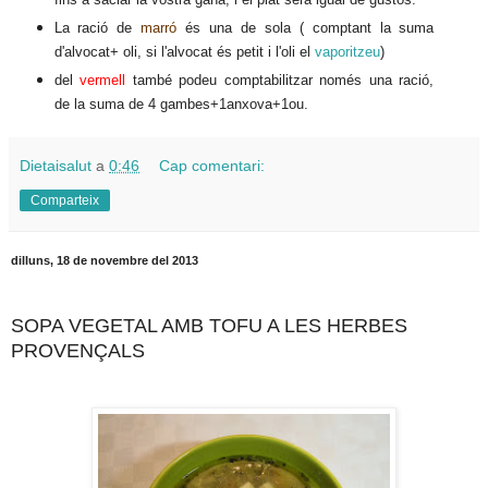
La ració de
marró
és una de sola ( comptant la suma
d'alvocat+ oli, si l'alvocat és petit i l'oli el
vaporitzeu
)
del
vermell
també podeu comptabilitzar només una ració,
de la suma de 4 gambes+1anxova+1ou.
Dietaisalut
a
0:46
Cap comentari:
Comparteix
dilluns, 18 de novembre del 2013
SOPA VEGETAL AMB TOFU A LES HERBES
PROVENÇALS