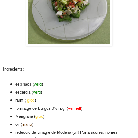
Ingredients:
espinacs (
verd
)
escarola (
verd
)
raïm (
groc
)
formatge de Burgos 0%m.g. (
vermell
)
Mangrana (
groc
)
oli (
marró
)
reducció de vinagre de Mòdena (ull! Porta sucres, només