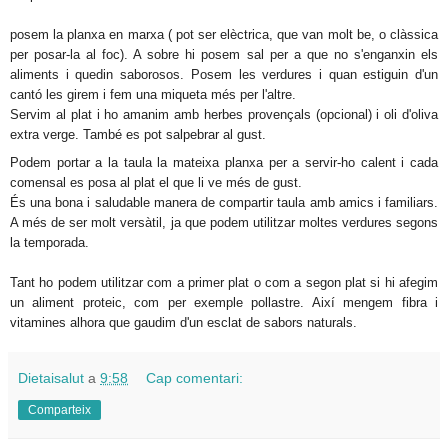
posem la planxa en marxa ( pot ser elèctrica, que van molt be, o clàssica
per posar-la al foc). A sobre hi posem sal per a que no s'enganxin els
aliments i quedin saborosos. Posem les verdures i quan estiguin d'un
cantó les girem i fem una miqueta més per l'altre.
Servim al plat i ho amanim amb herbes provençals (opcional) i oli d'oliva
extra verge. També es pot salpebrar al gust.
Podem portar a la taula la mateixa planxa per a servir-ho calent i cada
comensal es posa al plat el que li ve més de gust.
És una bona i saludable manera de compartir taula amb amics i familiars.
A més de ser molt versàtil, ja que podem utilitzar moltes verdures segons
la temporada.
Tant ho podem utilitzar com a primer plat o com a segon plat si hi afegim
un aliment proteic, com per exemple pollastre. Així mengem fibra i
vitamines alhora que gaudim d'un esclat de sabors naturals.
Dietaisalut
a
9:58
Cap comentari:
Comparteix