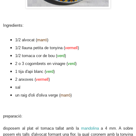
Ingredients:
1/2 alvocat (
marró
)
1/2 llauna petita de tonyina (
vermell
)
1/2 tomaca cor de bou (
verd
)
2 o 3 cogombrets en vinagre (
verd
)
1 tija d'api blanc (
verd
)
2 anxoves (
vermell
)
sal
un raig d'oli d'oliva verge (
marró
)
preparació:
disposem al plat el tomaca tallat amb la
mandolina
a 4 mm. A sobre
posem els talls d'alvocat formant una flor, la qual coronem amb la tonyina