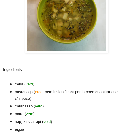
Ingredients:
ceba (
verd
)
pastanaga (
groc
, però insignificant per la poca quantitat que
s'hi posa)
carabassó (
verd
)
porro (
verd
)
nap, xirivia, api (
verd
)
aigua