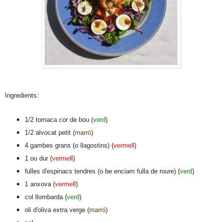
Ingredients:
1/2 tomaca cor de bou (
verd
)
1/2 alvocat petit (
marró
)
4 gambes grans (o llagostins) (
vermell
)
1 ou dur (
vermell
)
fulles d'espinacs tendres (o be enciam fulla de roure) (
verd
)
1 anxova (
vermell
)
col llombarda (
verd
)
oli d'oliva extra verge (
marró
)