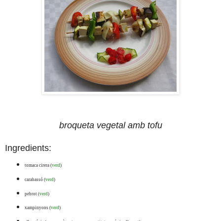
broqueta vegetal amb tofu
Ingredients:
tomaca cirera (
verd
)
carabassó (
verd
)
pebrot (
verd
)
xampinyons (
verd
)