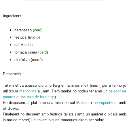
Ingredients:
carabassó (
verd
)
festucs (
marró
)
sal Maldon
tomaca cirera (
verd
)
oli d'oliva (
marró
)
Preparació:
Tallem el carabassó cru a lo llarg en làmines molt fines ( per a fer-ho jo
utilitzo la
mandolina
a 1mm. Però també ho podeu fer amb un
pelador de
patates
o una
pala de formatge
).
Ho disposem al plat amb una mica de sal Maldon, i ho
vaporitzem
amb
oli d'oliva.
Finalment ho decorem amb festucs tallats ( amb un ganivet o picats amb
la mà de morter) i hi tallem alguns tomaques cirera per sobre.