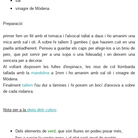
sal
vinagre de Mòdena
Preparació:
primer fem un llit amb el tomaca i l'alvocat tallat a daus i ho amanim una
mica amb sal i oli. A sobre hi tallem 3 gambes ( que haurem cuit en una
paella antiadherent. Penseu a guardar els caps per afegir-los a un brou de
peix, que pot servir per a una sopa o una fideuada) i en deixem una
sencera per a decorar.
Al voltant disposem les fulles d'espinacs, les nius de col llombarda
tallada amb la
mandolina
a 1mm i ho amanim amb sal oli i vinagre de
Mòdena.
Finalment
tallem
l'ou dur a làmines i hi posem un bocí d'anxova a sobre
de cada rodanxa.
Nota per a la
dieta dels colors
:
Dels elements de
verd
, que són lliures en podeu posar més,
fins a saciar la vostra gana, i el plat serà igual de gustós.