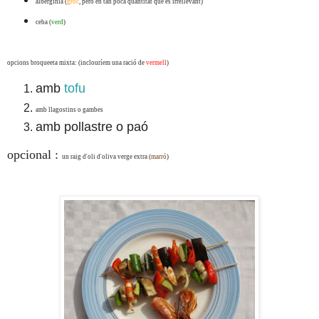
albergínia (
groc
, però en tan poca quantitat que és irrellevant)
ceba (
verd
)
opcions broqueeta mixta: (inclouríem una ració de
vermell
)
amb
tofu
amb llagostins o gambes
amb pollastre o paó
opcional :
un raig d'oli d'oliva verge extra (
marró
)