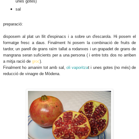
unes gotes)
sal
preparació:
disposem al plat un llit d'espinacs i a sobre un d'escarola. Hi posem el
formatge fresc a daus. Finalment hi posem la combinació de fruits de
tardor, un parell de grans raïm tallat a rodanxes i un grapadet de grans de
mangrana seran suficients per a una persona ( i entre tots dos no arriben
a mitja ració de
groc
).
Finalment ho amanim tot amb sal,
oli vaporitza
t i unes gotes (no més) de
reducció de vinagre de Mòdena.