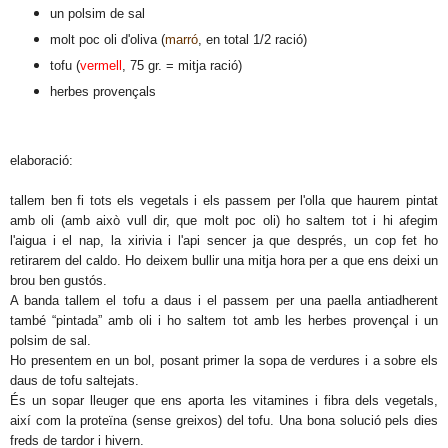
un polsim de sal
molt poc oli d'oliva (
marró
, en total 1/2 ració)
tofu (
vermell
, 75 gr. = mitja ració)
herbes provençals
elaboració:
tallem ben fi tots els vegetals i els passem per l'olla que haurem pintat
amb oli (amb això vull dir, que molt poc oli) ho saltem tot i hi afegim
l'aigua i el nap, la xirivia i l'api sencer ja que després, un cop fet ho
retirarem del caldo. Ho deixem bullir una mitja hora per a que ens deixi un
brou ben gustós.
A banda tallem el tofu a daus i el passem per una paella antiadherent
també “pintada” amb oli i ho saltem tot amb les herbes provençal i un
polsim de sal.
Ho presentem en un bol, posant primer la sopa de verdures i a sobre els
daus de tofu saltejats.
És un sopar lleuger que ens aporta les vitamines i fibra dels vegetals,
així com la proteïna (sense greixos) del tofu. Una bona solució pels dies
freds de tardor i hivern.