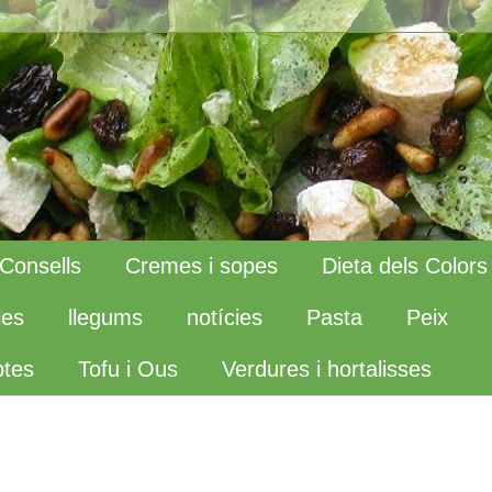
Consells
Cremes i sopes
Dieta dels Colors
les
llegums
notícies
Pasta
Peix
tes
Tofu i Ous
Verdures i hortalisses