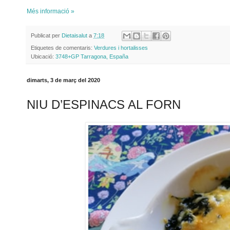
Més informació »
Publicat per
Dietaisalut
a
7:18
Etiquetes de comentaris:
Verdures i hortalisses
Ubicació:
3748+GP Tarragona, España
dimarts, 3 de març del 2020
NIU D’ESPINACS AL FORN