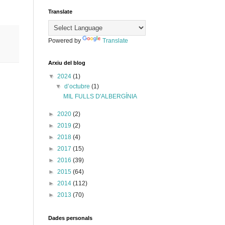
Translate
Powered by
Translate
Arxiu del blog
▼
2024
(1)
▼
d’octubre
(1)
MIL FULLS D'ALBERGÍNIA
►
2020
(2)
►
2019
(2)
►
2018
(4)
►
2017
(15)
►
2016
(39)
►
2015
(64)
►
2014
(112)
►
2013
(70)
Dades personals