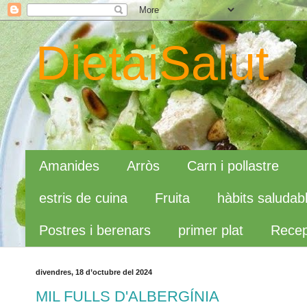
DietaiSalut
Amanides
Arròs
Carn i pollastre
estris de cuina
Fruita
hàbits saludab
Postres i berenars
primer plat
Recep
divendres, 18 d’octubre del 2024
MIL FULLS D'ALBERGÍNIA