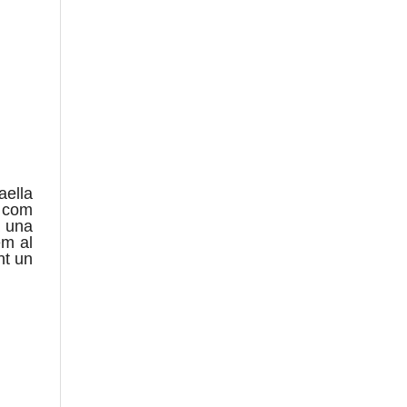
aella
m com
a una
em al
nt un