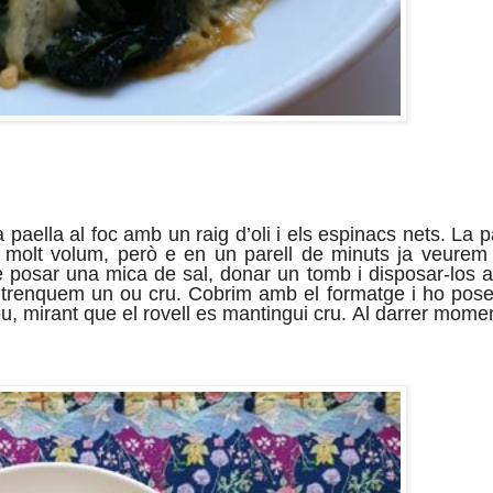
 paella al foc amb un raig d’oli i els espinacs nets. La p
n molt volum, però e en un parell de minuts ja veure
e posar una mica de sal, donar un tomb i disposar-los 
hi trenquem un ou cru. Cobrim amb el formatge i ho pos
’ou, mirant que el rovell es mantingui cru. Al darrer mome