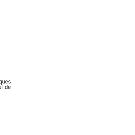
aques
el de