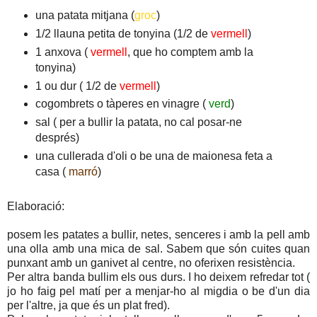
una patata mitjana (
groc
)
1/2 llauna petita de tonyina (1/2 de
vermell
)
1 anxova (
vermell
, que ho comptem amb la
tonyina)
1 ou dur ( 1/2 de
vermell
)
cogombrets o tàperes en vinagre (
verd
)
sal ( per a bullir la patata, no cal posar-ne
després)
una cullerada d'oli o be una de maionesa feta a
casa (
marró
)
Elaboració:
posem les patates a bullir, netes, senceres i amb la pell amb
una olla amb una mica de sal. Sabem que són cuites quan
punxant amb un ganivet al centre, no oferixen resistència.
Per altra banda bullim els ous durs. I ho deixem refredar tot (
jo ho faig pel matí per a menjar-ho al migdia o be d'un dia
per l'altre, ja que és un plat fred).