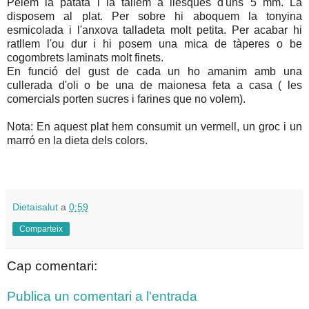
Pelem la patata i la tallem a llesques d'uns 5 mm. La
disposem al plat. Per sobre hi aboquem la tonyina
esmicolada i l'anxova talladeta molt petita. Per acabar hi
ratllem l'ou dur i hi posem una mica de tàperes o be
cogombrets laminats molt finets.
En funció del gust de cada un ho amanim amb una
cullerada d'oli o be una de maionesa feta a casa ( les
comercials porten sucres i farines que no volem).
Nota: En aquest plat hem consumit un vermell, un groc i un
marró en la dieta dels colors.
Dietaisalut
a
0:59
Comparteix
Cap comentari:
Publica un comentari a l'entrada