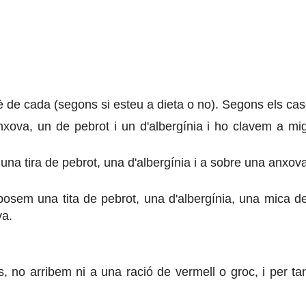
è de cada (segons si esteu a dieta o no). Segons els cas
ova, un de pebrot i un d'albergínia i ho clavem a mi
na tira de pebrot, una d'albergínia i a sobre una anxov
hi posem una tita de pebrot, una d'albergínia, una mica d
va.
 no arribem ni a una ració de vermell o groc, i per ta