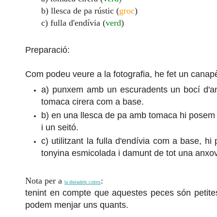
b) llesca de pa rústic (
groc
)
c) fulla d'endívia (
verd
)
Preparació:
Com podeu veure a la fotografia, he fet un canap
a) punxem amb un escuradents un bocí d'anx
tomaca cirera com a base.
b) en una llesca de pa amb tomaca hi posem u
i un seitó.
c) utilitzant la fulla d'endívia com a base, 
tonyina esmicolada i damunt de tot una anxo
Nota per a
:
la dietadels colors
tenint en compte que aquestes peces són petites,
podem menjar uns quants.