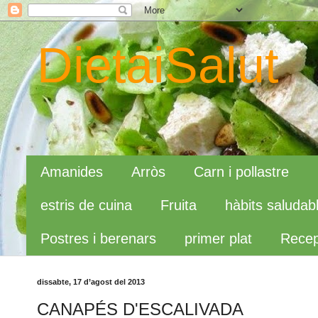
DietaiSalut
Amanides
Arròs
Carn i pollastre
estris de cuina
Fruita
hàbits saludab
Postres i berenars
primer plat
Recep
dissabte, 17 d’agost del 2013
CANAPÉS D'ESCALIVADA