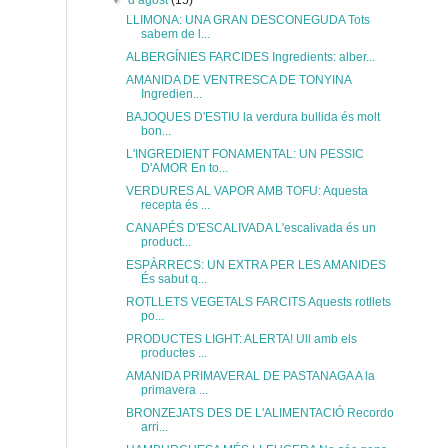
▼
d’agost
(15)
LLIMONA: UNA GRAN DESCONEGUDA Tots
sabem de l...
ALBERGÍNIES FARCIDES Ingredients: alber...
AMANIDA DE VENTRESCA DE TONYINA
Ingredien...
BAJOQUES D'ESTIU la verdura bullida és molt
bon...
L'INGREDIENT FONAMENTAL: UN PESSIC
D'AMOR En to...
VERDURES AL VAPOR AMB TOFU: Aquesta
recepta és ...
CANAPÉS D'ESCALIVADA L'escalivada és un
product...
ESPÀRRECS: UN EXTRA PER LES AMANIDES
És sabut q...
ROTLLETS VEGETALS FARCITS Aquests rotllets
po...
PRODUCTES LIGHT: ALERTA! Ull amb els
productes ...
AMANIDA PRIMAVERAL DE PASTANAGA A la
primavera ...
BRONZEJATS DES DE L'ALIMENTACIÓ Recordo
arri...