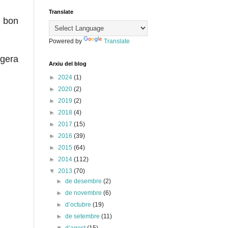
Translate
n bon
Powered by
Translate
ugera
Arxiu del blog
►
2024
(1)
►
2020
(2)
►
2019
(2)
►
2018
(4)
►
2017
(15)
►
2016
(39)
►
2015
(64)
►
2014
(112)
▼
2013
(70)
►
de desembre
(2)
►
de novembre
(6)
►
d’octubre
(19)
►
de setembre
(11)