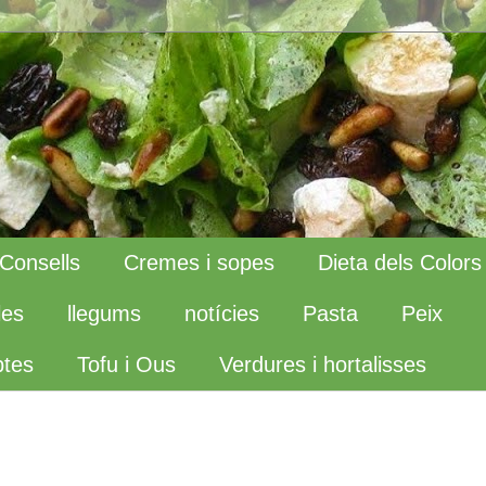
Consells
Cremes i sopes
Dieta dels Colors
les
llegums
notícies
Pasta
Peix
tes
Tofu i Ous
Verdures i hortalisses