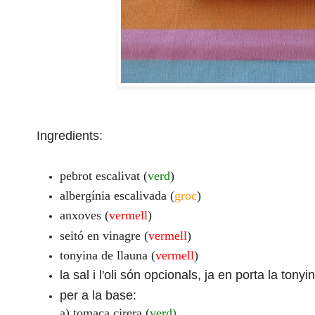
Ingredients:
pebrot escalivat (
verd
)
albergínia escalivada (
groc
)
anxoves (
vermell
)
seitó en vinagre (
vermell
)
tonyina de llauna (
vermell
)
la sal i l'oli són opcionals, ja en porta la tonyi
per a la base:
a) tomaca cirera (
verd)