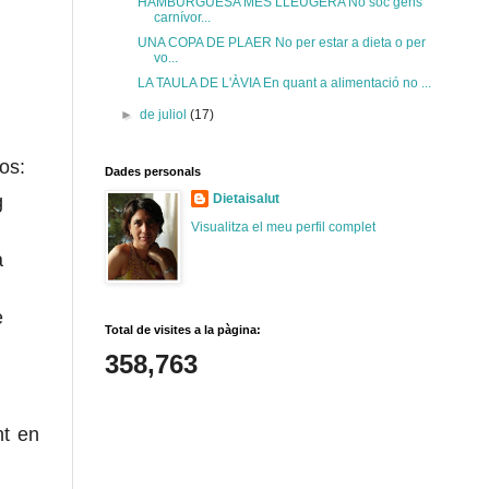
HAMBURGUESA MÉS LLEUGERA No sóc gens
carnívor...
UNA COPA DE PLAER No per estar a dieta o per
vo...
LA TAULA DE L'ÀVIA En quant a alimentació no ...
►
de juliol
(17)
os:
Dades personals
g
Dietaisalut
Visualitza el meu perfil complet
a
e
Total de visites a la pàgina:
358,763
nt en